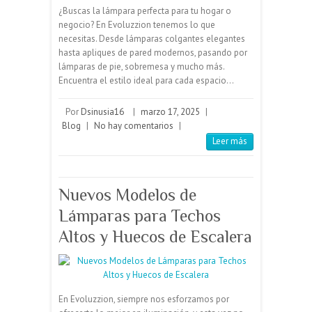
Encuentra el estilo ideal para cada espacio…
Por
Dsinusia16
|
marzo 17, 2025
|
Blog
|
No hay comentarios
|
Leer más
Nuevos Modelos de
Lámparas para Techos
Altos y Huecos de Escalera
En Evoluzzion, siempre nos esforzamos por
ofrecerte lo mejor en iluminación, y esta vez no
es la excepción. Nos complace anunciar la
llegada de nuestros nuevos modelos de
lámparas con altura regulable de hasta 5 metros,
perfectas para techos altos…