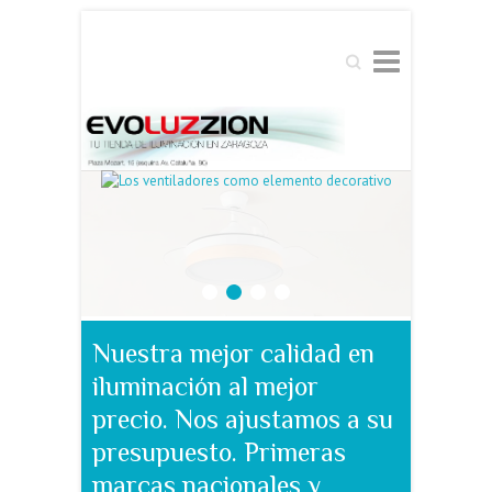
Buscar
1
2
3
4
Nuestra mejor calidad en
iluminación al mejor
precio. Nos ajustamos a su
presupuesto. Primeras
marcas nacionales y
europeas.
Visítenos en Plaza Wolfang Amadeus Mozart, 15 -
esquina Av. Cataluña, 80 - 50014 Zaragoza o
contacte con nosotros en el 976 088 792.