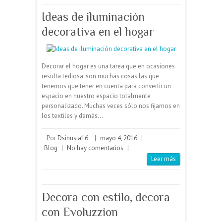
Decorar el hogar es una tarea que en ocasiones
resulta tediosa, son muchas cosas las que
tenemos que tener en cuenta para convertir un
espacio en nuestro espacio totalmente
personalizado. Muchas veces sólo nos fijamos en
los textiles y demás…
Por
Dsinusia16
|
mayo 4, 2016
|
Blog
|
No hay comentarios
|
Leer más
Decora con estilo, decora
con Evoluzzion
En Evoluzzion contamos con la mayor variedad
de productos de calidad, primeras marcas
nacionales y europeas, a unos precios más que
razonables y económicos respecto al mercado,