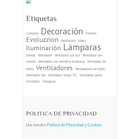
Evoluzzion
Habitación
Ideas
Lámparas
Iluminación
Tienda
Ventilador
Ventilador con luz
Ventilador con
mando
Ventilador con mando a distancia
Ventilador de
Ventiladores
techo
Ventiladores de techo
Ventilador led
Ventilador motor DC
Ventilador palas
invisibles
Zaragoza
POLITICA DE PRIVACIDAD
Lea nuestra
Política de Privacidad y Cookies
.
Copyright ©2026
EVOLUZZION
| Tema por:
Theme Horse
| Funciona con:
WordPress