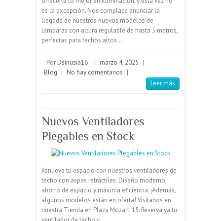
Por
Dsinusia16
|
marzo 4, 2025
|
Blog
|
No hay comentarios
|
Leer más
Nuevos Ventiladores
Plegables en Stock
Renueva tu espacio con nuestros ventiladores de
techo con aspas retráctiles. Diseño moderno,
ahorro de espacio y máxima eficiencia. ¡Además,
algunos modelos están en oferta! Visítanos en
nuestra Tienda en Plaza Mozart, 15. Reserva ya tu
ventilador de techo y…
Por
Dsinusia16
|
julio 19, 2019
|
Blog
|
No hay comentarios
|
Leer más